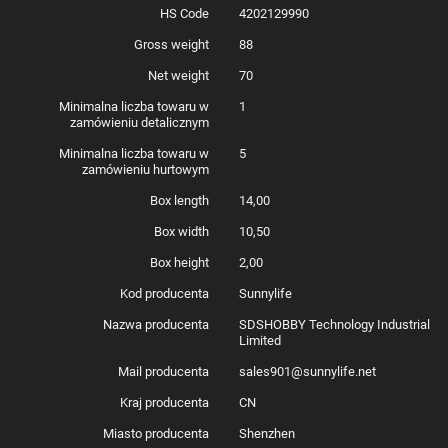
HS Code
4202129990
Gross weight
88
Net weight
70
Minimalna liczba towaru w
1
zamówieniu detalicznym
Minimalna liczba towaru w
5
zamówieniu hurtowym
Box length
14,00
Box width
10,50
Box height
2,00
Kod producenta
Sunnylife
Nazwa producenta
SDSHOBBY Technology Industrial
Limited
Mail producenta
sales901@sunnylife.net
Kraj producenta
CN
Miasto producenta
Shenzhen