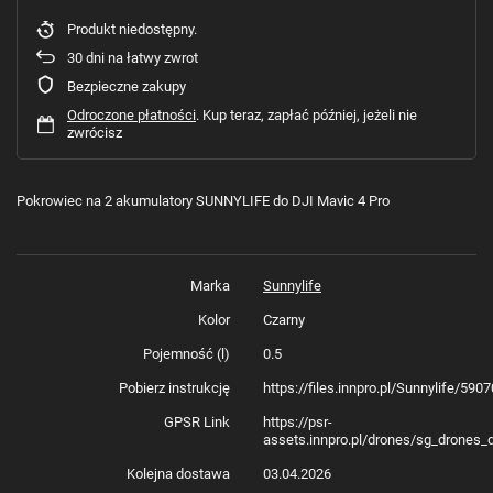
Produkt niedostępny
30
dni na łatwy zwrot
Bezpieczne zakupy
Odroczone płatności
. Kup teraz, zapłać później, jeżeli nie
zwrócisz
Pokrowiec na 2 akumulatory SUNNYLIFE do DJI Mavic 4 Pro
Marka
Sunnylife
Kolor
Czarny
Pojemność (l)
0.5
Pobierz instrukcję
https://files.innpro.pl/Sunnylife/59
GPSR Link
https://psr-
assets.innpro.pl/drones/sg_drones_
Kolejna dostawa
03.04.2026