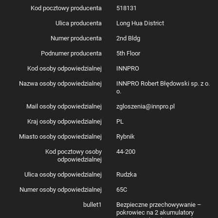
Kod pocztowy producenta
518131
Ulica producenta
Long Hua District
Numer producenta
2nd Bldg
Podnumer producenta
5th Floor
Kod osoby odpowiedzialnej
INNPRO
Nazwa osoby odpowiedzialnej
INNPRO Robert Błędowski sp. z o.
o.
Mail osoby odpowiedzialnej
zgloszenia@innpro.pl
Kraj osoby odpowiedzialnej
PL
Miasto osoby odpowiedzialnej
Rybnik
Kod pocztowy osoby
44-200
odpowiedzialnej
Ulica osoby odpowiedzialnej
Rudzka
Numer osoby odpowiedzialnej
65C
bullet1
Bezpieczne przechowywanie –
pokrowiec na 2 akumulatory