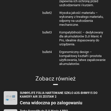
zapewnia ich ochronę przed
uszkodzeniami i kurzem.
bullet2
Wysoka jakość materiału –
wykonany z trwałego materiału,
odporny na uszkodzenia
mechaniczne.
bullet3
Kompatybilność – dedykowany
dla akumulatorów DJI Mavic 4
Pro, idealnie dopasowany do
urządzenia.
bullet4
Ergonomiczny design –
kompaktowy kształt i prostota
użytkowania, łatwe zapakowanie
akumulatorów.
Zobacz również
SUNNYLIFE FOLIA HARTOWANE SZKŁO A3S-BHM915 DO
KAMERY AIR 3S ZESTAW 2
Cena widoczna po zalogowaniu
Torba Sunnylife do DJI Mavic 4 PRO