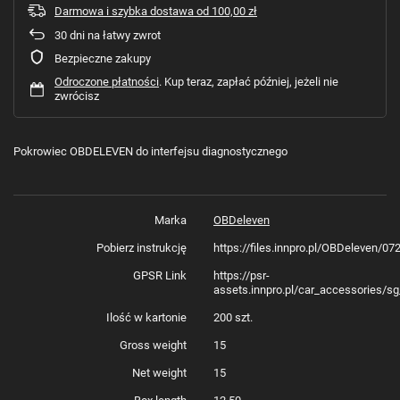
Darmowa i szybka dostawa
od
100,00 zł
30
dni na łatwy zwrot
Bezpieczne zakupy
Odroczone płatności
. Kup teraz, zapłać później, jeżeli nie
zwrócisz
Pokrowiec OBDELEVEN do interfejsu diagnostycznego
Marka
OBDeleven
Pobierz instrukcję
https://files.innpro.pl/OBDeleven/0
GPSR Link
https://psr-
assets.innpro.pl/car_accessories/sg
Ilość w kartonie
200 szt.
Gross weight
15
Net weight
15