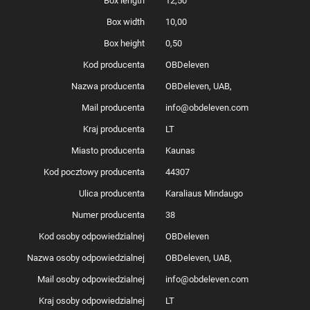
Box length
12,50
Box width
10,00
Box height
0,50
Kod producenta
OBDeleven
Nazwa producenta
OBDeleven, UAB,
Mail producenta
info@obdeleven.com
Kraj producenta
LT
Miasto producenta
Kaunas
Kod pocztowy producenta
44307
Ulica producenta
Karaliaus Mindaugo
Numer producenta
38
Kod osoby odpowiedzialnej
OBDeleven
Nazwa osoby odpowiedzialnej
OBDeleven, UAB,
Mail osoby odpowiedzialnej
info@obdeleven.com
Kraj osoby odpowiedzialnej
LT