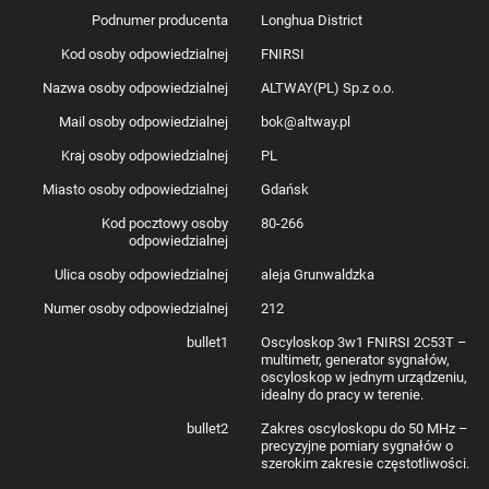
Podnumer producenta
Longhua District
Kod osoby odpowiedzialnej
FNIRSI
Nazwa osoby odpowiedzialnej
ALTWAY(PL) Sp.z o.o.
Mail osoby odpowiedzialnej
bok@altway.pl
Kraj osoby odpowiedzialnej
PL
Miasto osoby odpowiedzialnej
Gdańsk
Kod pocztowy osoby
80-266
odpowiedzialnej
Ulica osoby odpowiedzialnej
aleja Grunwaldzka
Numer osoby odpowiedzialnej
212
bullet1
Oscyloskop 3w1 FNIRSI 2C53T –
multimetr, generator sygnałów,
oscyloskop w jednym urządzeniu,
idealny do pracy w terenie.
bullet2
Zakres oscyloskopu do 50 MHz –
precyzyjne pomiary sygnałów o
szerokim zakresie częstotliwości.