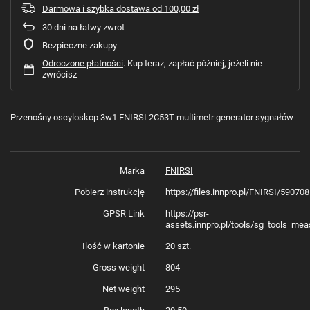
Darmowa i szybka dostawa
od
100,00 zł
30
dni na łatwy zwrot
Bezpieczne zakupy
Odroczone płatności
. Kup teraz, zapłać później, jeżeli nie
zwrócisz
Przenośny oscyloskop 3w1 FNIRSI 2C53T multimetr generator sygnałów
Marka
FNIRSI
Pobierz instrukcję
https://files.innpro.pl/FNIRSI/5907
GPSR Link
https://psr-
assets.innpro.pl/tools/sg_tools_mea
Ilość w kartonie
20 szt.
Gross weight
804
Net weight
295