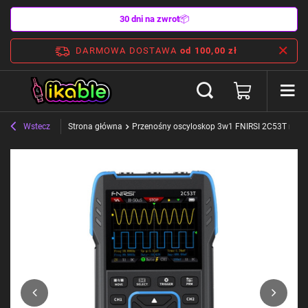
30 dni na zwrot
📦
DARMOWA DOSTAWA
od 100,00 zł
Wstecz
Strona główna
Przenośny oscyloskop 3w1 FNIRSI 2C53T multi