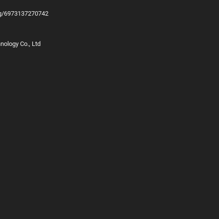
ing/6973137270742
ology Co., Ltd