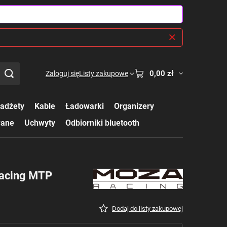
0,00 zł
Zaloguj się
Listy zakupowe
adżety
Kable
Ładowarki
Organizery
wane
Uchwyty
Odbiorniki bluetooth
Racing MTP
Dodaj do listy zakupowej