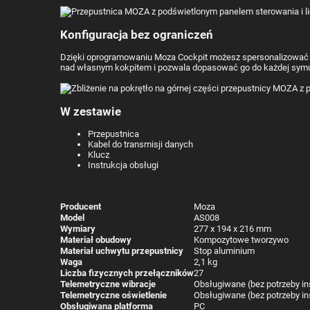
Konfiguracja bez ograniczeń
Dzięki oprogramowaniu Moza Cockpit możesz spersonalizować każ
nad własnym kokpitem i pozwala dopasować go do każdej symula
W zestawie
Przepustnica
Kabel do transmisji danych
Klucz
Instrukcja obsługi
Producent
Moza
Model
AS008
Wymiary
277 x 194 x 216 mm
Materiał obudowy
Kompozytowe tworzywo
Materiał uchwytu przepustnicy
Stop aluminium
Waga
2,1 kg
Liczba fizycznych przełączników
27
Telemetryczne wibracje
Obsługiwane (bez potrzeby in
Telemetryczne oświetlenie
Obsługiwane (bez potrzeby in
Obsługiwana platforma
PC