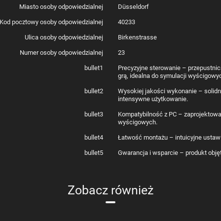
Miasto osoby odpowiedzialnej
Düsseldorf
Kod pocztowy osoby odpowiedzialnej
40233
Ulica osoby odpowiedzialnej
Birkenstrasse
Numer osoby odpowiedzialnej
23
bullet1
Precyzyjne sterowanie – przepustn
grą, idealna do symulacji wyścigowy
bullet2
Wysokiej jakości wykonanie – solidn
intensywne użytkowanie.
bullet3
Kompatybilność z PC – zaprojektowa
wyścigowych.
bullet4
Łatwość montażu – intuicyjne ustaw
bullet5
Gwarancja i wsparcie – produkt objęt
Zobacz również