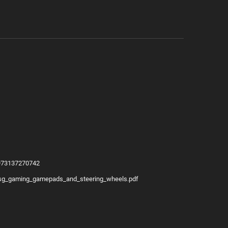
/6973137270742
ng/sg_gaming_gamepads_and_steering_wheels.pdf