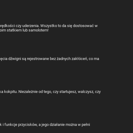
prędkości czy uderzenia. Wszystko to da się dostosować w
Twoim statkiem lub samolotem!
ęcia dźwigni są rejestrowane bez żadnych zakłóceń, co ma
okpitu. Niezależnie od tego, czy startujesz, walczysz, czy
ak i funkcje przycisków, a jego działanie można w pełni