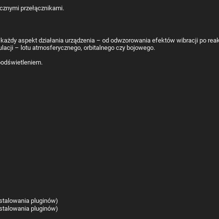
dy aspekt działania urządzenia – od odwzorowania efektów wibracji po reakcję
cji – lotu atmosferycznego, orbitalnego czy bojowego.
stalowania pluginów)
stalowania pluginów)