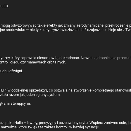
e i mogą odwzorowywać takie efekty jak zmiany aerodynamiczne, przekroczenie 
 środowisko — nie tylko słyszysz i widzisz, ale też czujesz, co dzieje się z 
yczny, który zapewnia niesamowitą dokładność. Nawet najdrobniejsze przesuni
ntroli ciągu czy manewrach orbitalnych.
(w oddzielnej sprzedaży), co pozwala na stworzenie kompletnego stanowiska k
ziała razem jak jeden zgrany system.
 czujniku Halla – trwały, precyzyjny i pozbawiony dryfu. Wspiera zarówno osie, j
zędzie, które zwiększa zakres kontroli w każdej sytuacji!