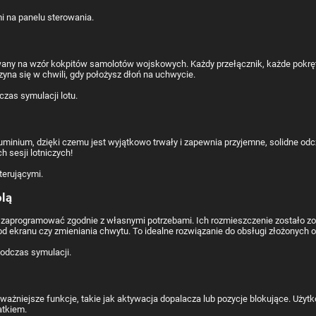
ny na wzór kokpitów samolotów wojskowych. Każdy przełącznik, każde pokrętło 
czyna się w chwili, gdy położysz dłoń na uchwycie.
uminium, dzięki czemu jest wyjątkowo trwały i zapewnia przyjemne, solidne od
 sesji lotniczych!
olą
 zaprogramować zgodnie z własnymi potrzebami. Ich rozmieszczenie zostało zo
d ekranu czy zmieniania chwytu. To idealne rozwiązanie do obsługi złożonych o
niejsze funkcje, takie jak aktywacja dopalacza lub pozycje blokujące. Uży
atkiem.