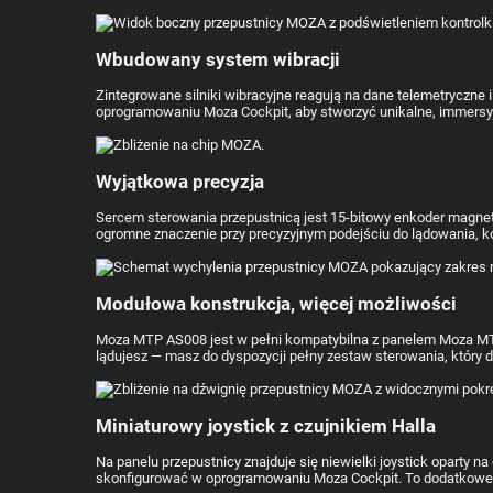
Wbudowany system wibracji
Zintegrowane silniki wibracyjne reagują na dane telemetryczn
oprogramowaniu Moza Cockpit, aby stworzyć unikalne, immersyjne
Wyjątkowa precyzja
Sercem sterowania przepustnicą jest 15-bitowy enkoder magnet
ogromne znaczenie przy precyzyjnym podejściu do lądowania, ko
Modułowa konstrukcja, więcej możliwości
Moza MTP AS008 jest w pełni kompatybilna z panelem Moza MTLP 
lądujesz — masz do dyspozycji pełny zestaw sterowania, który d
Miniaturowy joystick z czujnikiem Halla
Na panelu przepustnicy znajduje się niewielki joystick oparty na
skonfigurować w oprogramowaniu Moza Cockpit. To dodatkowe nar