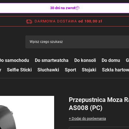
30 dni na zwrot
📦
DARMOWA DOSTAWA
od 100,00 zł
Do samochodu
Do smartwatcha
Do konsoli
Do domu
G
y
Selfie Sticki
Słuchawki
Sport
Stojaki
Szkła harto
Przepustnica Moza 
AS008 (PC)
+ Dodaj do porównania