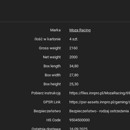
Marka
Moza Racing
Ilość w kartonie
4 szt.
Gross weight
2160
Net weight
2000
Box length
34,80
Box width
27,80
Box height
25,30
Pobierz instrukcję
https://files.innpro.pl/MozaRacing
GPSR Link
https://psr-assets.innpro.pl/gami
Bezpieczeństwo
Bezpieczeństwo - rodzaj ostrzeżenia
HS Code
9504500000
Ostatnia dostawa
16.09.2025