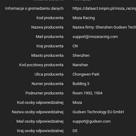
Informacje o gromadzeniu danych
https://dataact.innpro.pl/moza_rac
Kod producenta
Moza Racing
Nazwa producenta
Nazwa firmy: Shenzhen Gudsen Techn
Mail producenta
support@mozaracing.com
Kraj producenta
CN
Miasto producenta
Shenzhen
Kod pocztowy producenta
Nanshan
Ulica producenta
Chongwen Park
Numer producenta
Building 3
Podnumer producenta
Room 1903, 1904
Kod osoby odpowiedzialnej
Moza
Nazwa osoby odpowiedzialnej
Gudsen Technology EU GmbH
Mail osoby odpowiedzialnej
support@gudsen.com
Kraj osoby odpowiedzialnej
DE