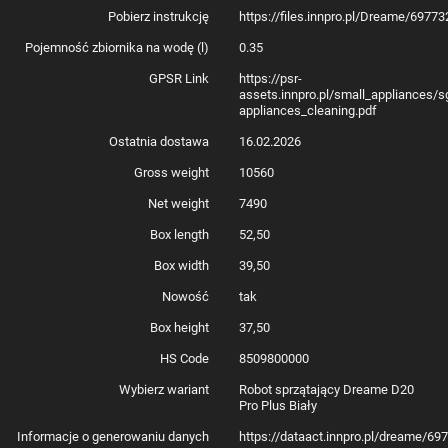
Pobierz instrukcję
https://files.innpro.pl/Dreame/6977
Pojemność zbiornika na wodę (l)
0.35
GPSR Link
https://psr-
assets.innpro.pl/small_appliances/s
appliances_cleaning.pdf
Ostatnia dostawa
16.02.2026
Gross weight
10560
Net weight
7490
Box length
52,50
Box width
39,50
Nowość
tak
Box height
37,50
HS Code
8509800000
Wybierz wariant
Robot sprzątający Dreame D20
Pro Plus Biały
Informacje o generowaniu danych
https://dataact.innpro.pl/dreame/6