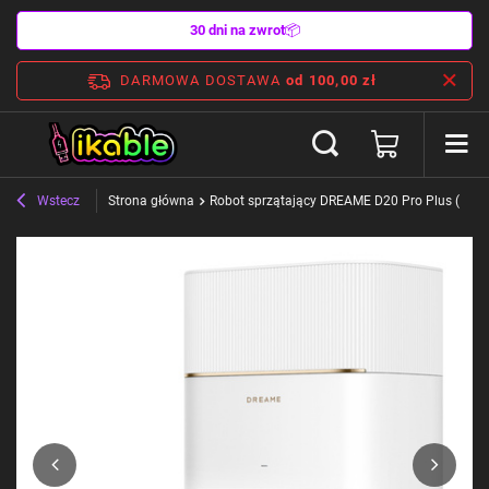
30 dni na zwrot
📦
DARMOWA DOSTAWA
od 100,00 zł
Wstecz
Strona główna
Robot sprzątający DREAME D20 Pro Plus (biały