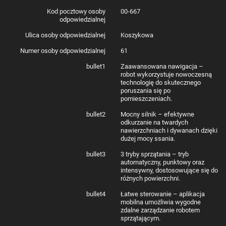
Kod pocztowy osoby
00-667
odpowiedzialnej
Ulica osoby odpowiedzialnej
Koszykowa
Numer osoby odpowiedzialnej
61
bullet1
Zaawansowana nawigacja –
robot wykorzystuje nowoczesną
technologię do skutecznego
poruszania się po
pomieszczeniach.
bullet2
Mocny silnik – efektywne
odkurzanie na twardych
nawierzchniach i dywanach dzięki
dużej mocy ssania.
bullet3
3 tryby sprzątania – tryb
automatyczny, punktowy oraz
intensywny, dostosowujące się do
różnych powierzchni.
bullet4
Łatwe sterowanie – aplikacja
mobilna umożliwia wygodne
zdalne zarządzanie robotem
sprzątającym.