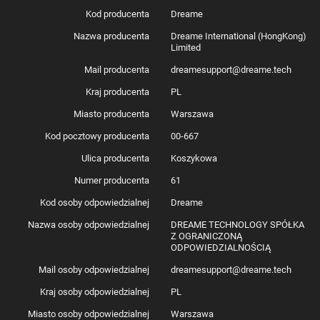
Kod producenta
Dreame
Nazwa producenta
Dreame International (HongKong)
Limited
Mail producenta
dreamesupport@dreame.tech
Kraj producenta
PL
Miasto producenta
Warszawa
Kod pocztowy producenta
00-667
Ulica producenta
Koszykowa
Numer producenta
61
Kod osoby odpowiedzialnej
Dreame
Nazwa osoby odpowiedzialnej
DREAME TECHNOLOGY SPÓŁKA
Z OGRANICZONĄ
ODPOWIEDZIALNOŚCIĄ
Mail osoby odpowiedzialnej
dreamesupport@dreame.tech
Kraj osoby odpowiedzialnej
PL
Miasto osoby odpowiedzialnej
Warszawa