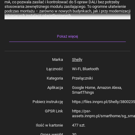
mA, co pozwala zasilać i kontrolować do 5 opraw DALI bez potrzeby
stosowania zewnętrznego modułu zasilającego. To ogromne ułatwienie
podczas montażu – zarówno w nowych budynkach, jak i przy modernizacji
istniejących instalacji oświetleniowych.
Precyzyjne sterowanie jasnością
Pokaż więcej
DALI Dimmer Gen3 oferuje zaawansowane możliwości ściemniania – w
tym ustawienia minimalnej i maksymalnej jasności, czas przejścia
(transition duration) oraz szybkość ściemniania przy dłuższym
przytrzymaniu przycisku (button fade rate). Dzięki trybowi nocnemu
Marka
Shelly
możesz też ustawić stały poziom jasności w określonych godzinach.
Urządzenie wspiera również timery, harmonogramy tygodniowe oraz
Łączność
Wi-Fi, Bluetooth
reakcję na awarię magistrali DALI (włączenie światła na 100%).
Kategoria
Przełączniki
Aplikacja
Google Home, Amazon Alexa,
Elastyczne sterowanie lokalne
SmartThings
Shelly DALI Dimmer Gen3 współpracuje z klasycznymi włącznikami
Pobierz instrukcję
https://files.innpro.pl/Shelly/38002
ściennymi i pozwala na elastyczne sterowanie oświetleniem — zarówno
za pomocą jednego przycisku, jak i dwóch. Dzięki temu możesz z
GPSR Link
https://psr-
łatwością zintegrować go z istniejącą instalacją.
assets.innpro.pl/smarthome/sg_sma
Ilość w kartonie
477 szt.
Pełna integracja z ekosystemem Shelly i systemami
Gross weight
30