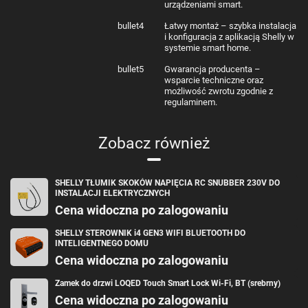
Maks. moc sygnału Wi-Fi
< 20 dBm
urządzeniami smart.
Do 30 m w pomieszczeniach, do 50 m na
Zasięg Wi-Fi
zewnątrz (zależnie od warunków)
bullet4
Łatwy montaż – szybka instalacja
Protokół Bluetooth
4.2
i konfiguracja z aplikacją Shelly w
Pasmo RF Bluetooth
2400-2483,5 MHz
systemie smart home.
Maks. moc sygnału Bluetooth
< 4 dBm
bullet5
Do 10 m w pomieszczeniach, do 30 m na
Gwarancja producenta –
Zasięg Bluetooth
zewnątrz (zależnie od warunków)
wsparcie techniczne oraz
Procesor
ESP32-C3 Shelly
możliwość zwrotu zgodnie z
Pamięć flash
8 MB
regulaminem.
Liczba harmonogramów
Do 20
Webhooki (akcje URL)
Do 20 (do 5 URL na webhook)
Obsługa skryptów
Tak
Zobacz również
MQTT
Tak
Szyfrowanie
Tak, TLS 1.2
SHELLY TŁUMIK SKOKÓW NAPIĘCIA RC SNUBBER 230V DO
INSTALACJI ELEKTRYCZNYCH
Cena widoczna po zalogowaniu
SHELLY STEROWNIK i4 GEN3 WIFI BLUETOOTH DO
INTELIGENTNEGO DOMU
Cena widoczna po zalogowaniu
Zamek do drzwi LOQED Touch Smart Lock Wi-Fi, BT (srebrny)
Cena widoczna po zalogowaniu