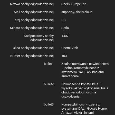
Nazwa osoby odpowiedzialnej
Shelly Europe Ltd.
Producent
Shelly
Model
DALIGen3
Mail osoby odpowiedzialnej
support@shelly.cloud
Wymiary
42 × 37 × 17 mm
Waga
18 g
Kraj osoby odpowiedzialnej
BG
Maks. moment obrotowy
0,4 Nm
dokręcania złączy śrubowych
Miasto osoby odpowiedzialnej
Sofia
0,5-1,5 mm² / 20 do 16 AWG (tuleje pełne,
Przekrój przewodu
skręcone i typu bootlace)
Kod pocztowy osoby
1407
Długość odizolowanego
5-6 mm
odpowiedzialnej
przewodu
W puszkach ściennych, sufitach
Ulica osoby odpowiedzialnej
Cherni Vrah
Montaż
podwieszanych
Materiał obudowy
Tworzywo sztuczne
Numer osoby odpowiedzialnej
103
Kolor obudowy
Zielony
Zakres temperatur pracy
Od -20°C do 40°C
bullet1
Zdalne sterowanie oświetleniem
Wilgotność środowiska pracy
30-70% RH
– pełna kompatybilność z
Maks. wysokość instalacji
2000 m
systemem DALI i aplikacjami
Zasilanie
110-240 V AC ±10% 50/60 Hz
smart home.
Pobór mocy
< 2 W
Wymagany przewód neutralny
Nie
bullet2
Nowoczesna konstrukcja –
Gwarantowane 10 mA (do 5 urządzeń
wysoka jakość wykonania, biała
Zasilanie magistrali
DALI), prąd zwarciowy < 35 mA
obudowa, odporność na
Napięcie magistrali
Napięcie nominalne 16 V
uszkodzenia.
Wewnętrzny czujnik
Tak
temperatury
bullet3
Kompatybilność – działa z
Protokół Wi-Fi
802.11 b/g/n
systemami DALI, Google Home,
Pasmo RF Wi-Fi
2401-2495 MHz
Amazon Alexa i innymi