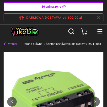
30 dni na zwrot
📦
DARMOWA DOSTAWA
od 100,00 zł
Wstecz
Strona główna
Ściemniacz światła dla systemu DALI Shelly D