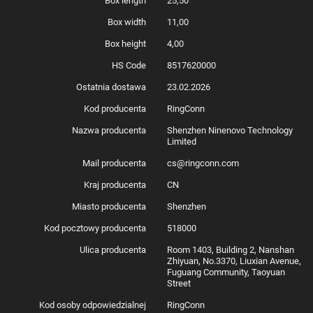
Box length
25,50
Box width
11,00
Box height
4,00
HS Code
8517620000
Ostatnia dostawa
23.02.2026
Kod producenta
RingConn
Nazwa producenta
Shenzhen Ninenovo Technology
Limited
Mail producenta
cs@ringconn.com
Kraj producenta
CN
Miasto producenta
Shenzhen
Kod pocztowy producenta
518000
Ulica producenta
Room 1403, Building 2, Nanshan
Zhiyuan, No.3370, Liuxian Avenue,
Fuguang Community, Taoyuan
Street
Kod osoby odpowiedzialnej
RingConn