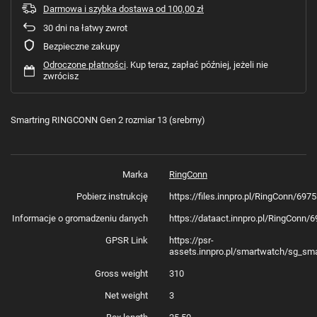
Darmowa i szybka dostawa
od
100,00 zł
30
dni na łatwy zwrot
Bezpieczne zakupy
Odroczone płatności
. Kup teraz, zapłać później, jeżeli nie
zwrócisz
Smartring RINGCONN Gen 2 rozmiar 13 (srebrny)
Marka
RingConn
Pobierz instrukcję
https://files.innpro.pl/RingConn/69
Informacje o gromadzeniu danych
https://dataact.innpro.pl/RingConn
GPSR Link
https://psr-
assets.innpro.pl/smartwatch/sg_sm
Gross weight
310
Net weight
3