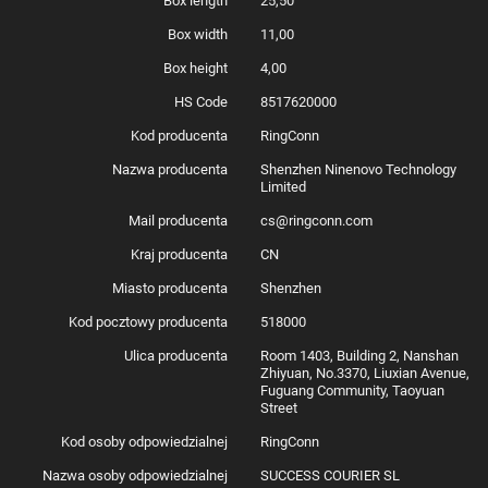
Box length
25,50
Box width
11,00
Box height
4,00
HS Code
8517620000
Kod producenta
RingConn
Nazwa producenta
Shenzhen Ninenovo Technology
Limited
Mail producenta
cs@ringconn.com
Kraj producenta
CN
Miasto producenta
Shenzhen
Kod pocztowy producenta
518000
Ulica producenta
Room 1403, Building 2, Nanshan
Zhiyuan, No.3370, Liuxian Avenue,
Fuguang Community, Taoyuan
Street
Kod osoby odpowiedzialnej
RingConn
Nazwa osoby odpowiedzialnej
SUCCESS COURIER SL