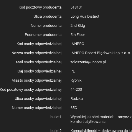
Kod pocztowy producenta
518131
Ulica producenta
Long Hua District
Numer producenta
2nd Bldg
Podnumer producenta
5th Floor
Kod osoby odpowiedzialnej
INNPRO
Nazwa osoby odpowiedzialnej
INNPRO Robert Błędowski sp. z o. o.
Mail osoby odpowiedzialnej
zgloszenia@innpro.pl
Kraj osoby odpowiedzialnej
PL
Miasto osoby odpowiedzialnej
Rybnik
Kod pocztowy osoby odpowiedzialnej
44-200
Ulica osoby odpowiedzialnej
Rudzka
Numer osoby odpowiedzialnej
65C
bullet1
Wysokiej jakości materiał – smycz 
komfort użytkowania.
bullet2
Kompatybilność – dedykowana do kont