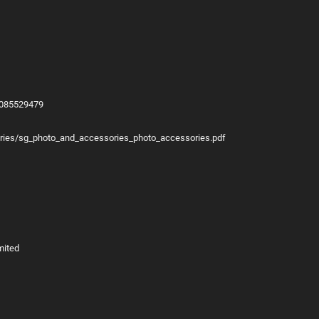
07085529479
ories/sg_photo_and_accessories_photo_accessories.pdf
mited