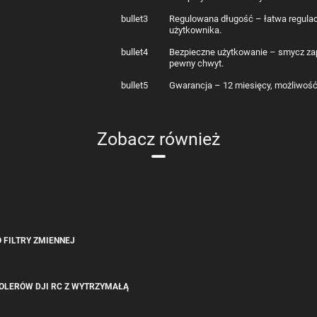
bullet3
Regulowana długość – łatwa regulac
użytkownika.
bullet4
Bezpieczne użytkowanie – smycz za
pewny chwyt.
bullet5
Gwarancja – 12 miesięcy, możliwość 
Zobacz również
O FILTRY ZMIENNEJ
ROLERÓW DJI RC Z WYTRZYMAŁĄ