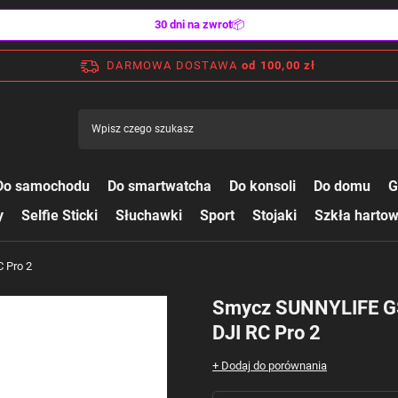
30 dni na zwrot
📦
DARMOWA DOSTAWA
od 100,00 zł
Do samochodu
Do smartwatcha
Do konsoli
Do domu
G
y
Selfie Sticki
Słuchawki
Sport
Stojaki
Szkła harto
 Pro 2
Smycz SUNNYLIFE GS
DJI RC Pro 2
+ Dodaj do porównania