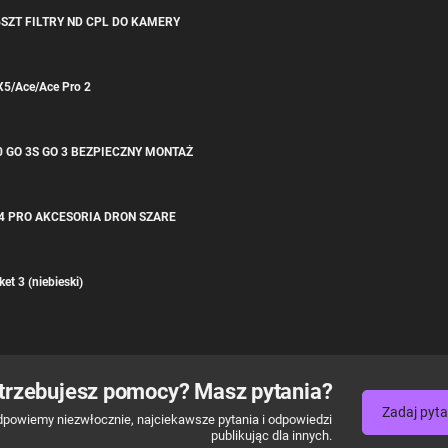
6SZT FILTRY ND CPL DO KAMERY
X5/Ace/Ace Pro 2
0 GO 3S GO 3 BEZPIECZNY MONTAŻ
 4 PRO AKCESORIA DRON SZARE
et 3 (niebieski)
trzebujesz pomocy? Masz pytania?
Zadaj pyta
dpowiemy niezwłocznie, najciekawsze pytania i odpowiedzi
publikując dla innych.