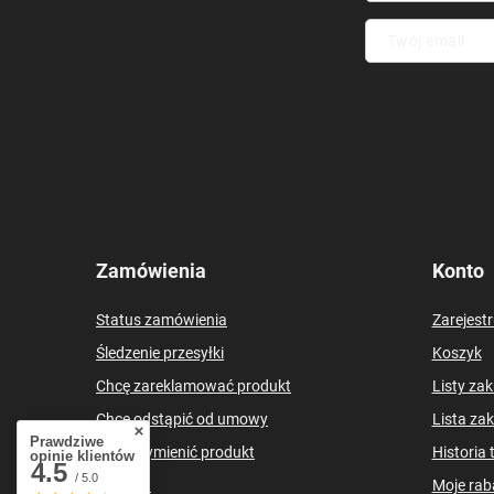
Twój email
Zamówienia
Konto
Status zamówienia
Zarejestr
Śledzenie przesyłki
Koszyk
Chcę zareklamować produkt
Listy za
Chcę odstąpić od umowy
Lista za
Prawdziwe
Chcę wymienić produkt
Historia 
opinie klientów
4.5
/ 5.0
Kontakt
Moje rab