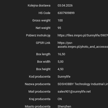
Kolejna dostawa
03.04.2026
HS Code
6307909899
Gross weight
100
Net weight
95
Pobierz instrukcję
https://files.innpro.pl/Sunnylife/59
GPSR Link
https://psr-
assets.innpro.pl/photo_and_access
Box length
16,50
Box width
5,00
Box height
4,50
Kod producenta
Sunnylife
Nazwa producenta
SDSHOBBY Technology Industrial Li
Mail producenta
sales901@sunnylife.net
Kraj producenta
CN
Miasto producenta
Shenzhen