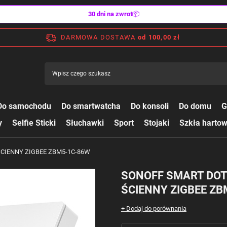
30 dni na zwrot
📦
DARMOWA DOSTAWA
od 100,00 zł
Do samochodu
Do smartwatcha
Do konsoli
Do domu
G
y
Selfie Sticki
Słuchawki
Sport
Stojaki
Szkła harto
CIENNY ZIGBEE ZBM5-1C-86W
SONOFF SMART DO
ŚCIENNY ZIGBEE Z
+ Dodaj do porównania