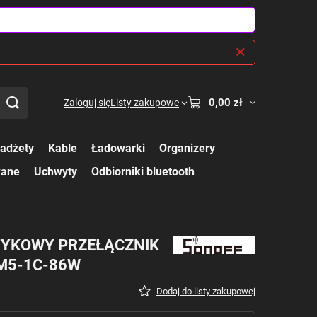
0,00 zł
Zaloguj się
Listy zakupowe
adżety
Kable
Ładowarki
Organizery
wane
Uchwyty
Odbiorniki bluetooth
TYKOWY PRZEŁĄCZNIK
BM5-1C-86W
Dodaj do listy zakupowej