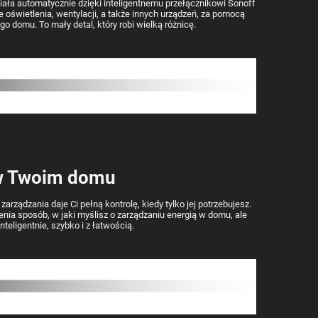
iała automatycznie dzięki inteligentnemu przełącznikowi Sonoff
świetlenia, wentylacji, a także innych urządzeń, za pomocą
 domu. To mały detal, który robi wielką różnicę.
 w Twoim domu
ządzania daje Ci pełną kontrolę, kiedy tylko jej potrzebujesz.
enia sposób, w jaki myślisz o zarządzaniu energią w domu, ale
teligentnie, szybko i z łatwością.