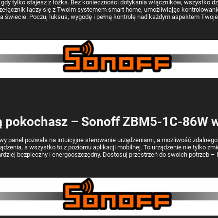
 gdy tylko stajesz z łóżka. Bez konieczności dotykania włączników, wszystko dz
ełącznik łączy się z Twoim systemem smart home, umożliwiając kontrolowanie o
na świecie. Poczuj luksus, wygodę i pełną kontrolę nad każdym aspektem Twojego
ą pokochasz – Sonoff ZBM5-1C-86W
 panel pozwala na intuicyjne sterowanie urządzeniami, a możliwość zdalnego zar
enia, a wszystko to z poziomu aplikacji mobilnej. To urządzenie nie tylko zmi
rdziej bezpieczny i energooszczędny. Dostosuj przestrzeń do swoich potrzeb – in