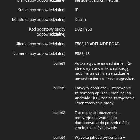
Mail osoby odpowiedzialnej
service@baldronline.com
Kraj osoby odpowiedzialnej
IE
Producent
RainPoint
Model
Miasto osoby odpowiedzialnej
TTV203FRF + TWG004WR
Dublin
Zasięg
60 m (w otwartej przestrzeni, jeśli między hubem a
Kod pocztowy osoby
D02 P950
bezprzewodowy
sterownikiem nie znajdują się żadne przeszkody)
odpowiedzialnej
Ciśnienie wody
0.5~8 barów
Temperatura
3°C-50°C sterownik, 3°C-40°C hub
Ulica osoby odpowiedzialnej
E588,13 ADELAIDE ROAD
pracy
Zasilanie
4 baterie AA (brak w zestawie)
Numer osoby odpowiedzialnej
E588, 13
Poziom
IP54
wodoodporności
bullet1
Automatyczne nawadnianie – 2-
Pasmo
2.4GHz
strefowy sterownik z aplikacją
częstotliwości Wi-
mobilną umożliwia zarządzanie
Fi huba
nawadnianiem w Twoim ogrodzie.
Wejście huba
100-240V 50Hz 16A
Dedykowana
RainPoint Tuya
bullet2
Łatwy w obsłudze – sterowanie
aplikacja
za pomocą aplikacji mobilnej na
Androida i iOS, zdalne zarządzanie
i monitorowanie pracy.
bullet3
Ekologiczne i oszczędne –
precyzyjne nawadnianie
dostosowane do potrzeb roślin,
zmniejsza zużycie wody.
bullet4
Wysoka jakość wykonania –