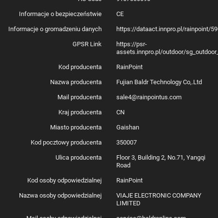
Automatyzacja na podstawie prognozy pogody
Informacje o bezpieczeństwie
CE
Podłącz opcjonalny czujnik gleby (do 2 czujników na sterownik) i pozwól
systemowi samodzielnie podlewać rośliny, gdy wykryje spadek
Informacje o gromadzeniu danych
https://dataact.innpro.pl/rainpoint
wilgotności. Co więcej, wbudowany licznik przepływu wody rejestruje
zużycie z ostatnich 10 dni, a aplikacja powiadomi Cię o niskim poziomie
GPSR Link
https://psr-
naładowania baterii, a także o awariach lub przeciekach.
assets.innpro.pl/outdoor/sg_outdoor
Kod producenta
RainPoint
Nazwa producenta
Fujian Baldr Technology Co,.Ltd
Przemyślany design
Mail producenta
sale4@rainpointus.com
Korpus sterownika to obudowa o klasie IP54, odporna na kurz,
zachlapania i promieniowanie UV. Zintegrowany z urządzeniem filtr usuwa
Kraj producenta
CN
do 35 % zanieczyszczeń, a także wytrzymuje ciśnienie wody do 35 kg/cm².
Uszczelniana klapka baterii zapobiega przedostawaniu się wilgoci do
Miasto producenta
Gaishan
wnętrza.
Kod pocztowy producenta
350007
Ulica producenta
Floor 3, Building 2, No.71, Yangqi
W zestawie
Road
Kod osoby odpowiedzialnej
RainPoint
sterownik nawadniania
hub
Nazwa osoby odpowiedzialnej
VIAJE ELECTRONIC COMPANY
taśma montażowa
LIMITED
zapasowa podkładka gumowa
instrukcja obsługi