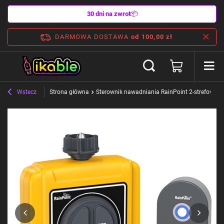
30 dni na zwrot
📦
DARMOWA DOSTAWA
od 100,00 zł
Wstecz
Strona główna
Sterownik nawadniania RainPoint 2-strefowy z 