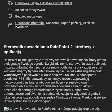
Darmowa i szybka dostawa
od
100,00 zł
30
dni na łatwy zwrot
Bezpieczne zakupy
Odroczone płatności
. Kup teraz, zapłać później, jeżeli nie
zwrócisz
Sterownik nawadniania RainPoint 2-strefowy z
aplikacją
RainPoint to inteligentny, 2‑strefowy sterownik nawadniania, który ułatwi
pielęgnację Twojego ogrodu. Dzięki zdalnemu sterowaniu przez aplikację
możesz ustawiać do trzech programów podlewania dla każdej ze stref,
wybierać między trybem intensywnej irygacji a delikatną mgiełką oraz
wstrzymywać podlewanie w razie deszczu. Solidna, wodoodporna
obudowa IP54 i filtr usuwający zanieczyszczenia zapewniają
niezawodność na lata, a wbudowany licznik przepływu oraz
powiadomienia o niskim poziomie naładowania i ewentualnych
przeciekach pomogą kontrolować zużycie wody. Dodatkowo
automatyczne podlewanie na podstawie czujnika wilgotności gleby i
lokalnej prognozy pogody oszczędza Twój czas i wodę. Przekonaj się, jak
łatwo zyskać bujny, zielony ogród!