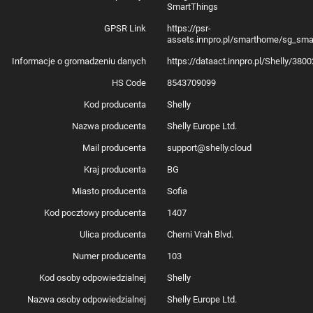
SmartThings
GPSR Link
https://psr-
assets.innpro.pl/smarthome/sg_sma
Informacje o gromadzeniu danych
https://dataact.innpro.pl/Shelly/38
HS Code
8543709099
Kod producenta
Shelly
Nazwa producenta
Shelly Europe Ltd.
Mail producenta
support@shelly.cloud
Kraj producenta
BG
Miasto producenta
Sofia
Kod pocztowy producenta
1407
Ulica producenta
Cherni Vrah Blvd.
Numer producenta
103
Kod osoby odpowiedzialnej
Shelly
Nazwa osoby odpowiedzialnej
Shelly Europe Ltd.