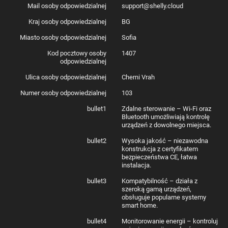
Mail osoby odpowiedzialnej
support@shelly.cloud
Kraj osoby odpowiedzialnej
BG
Miasto osoby odpowiedzialnej
Sofia
Kod pocztowy osoby
1407
odpowiedzialnej
Ulica osoby odpowiedzialnej
Cherni Vrah
Numer osoby odpowiedzialnej
103
bullet1
Zdalne sterowanie – Wi-Fi oraz
Bluetooth umożliwiają kontrolę
urządzeń z dowolnego miejsca.
bullet2
Wysoka jakość – niezawodna
konstrukcja z certyfikatem
bezpieczeństwa CE, łatwa
instalacja.
bullet3
Kompatybilność – działa z
szeroką gamą urządzeń,
obsługuje popularne systemy
smart home.
bullet4
Monitorowanie energii – kontroluj