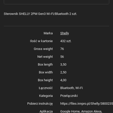
Sterownik SHELLY 2PM Gen3 Wi-Fi/Bluetooth 2 szt.
Marka
Shelly
Ilość w kartonie
432 szt.
Gross weight
76
Net weight
56
Box length
3,50
Box width
2,50
Box height
4,00
Łączność
Bluetooth, Wi-Fi
Kategoria
Przełączniki
Pobierz instrukcję
https://files.innpro.pl/Shelly/38002
Aplikacja
Google Home, Amazon Alexa,