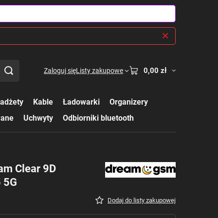
0,00 zł
Zaloguj się
Listy zakupowe
adżety
Kable
Ładowarki
Organizery
wane
Uchwyty
Odbiorniki bluetooth
am Clear 9D
5 5G
Dodaj do listy zakupowej