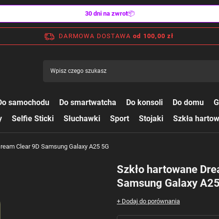
30 dni na zwrot
📦
DARMOWA DOSTAWA
od 100,00 zł
Do samochodu
Do smartwatcha
Do konsoli
Do domu
G
y
Selfie Sticki
Słuchawki
Sport
Stojaki
Szkła harto
Dream Clear 9D Samsung Galaxy A25 5G
Szkło hartowane Dre
Samsung Galaxy A2
+ Dodaj do porównania