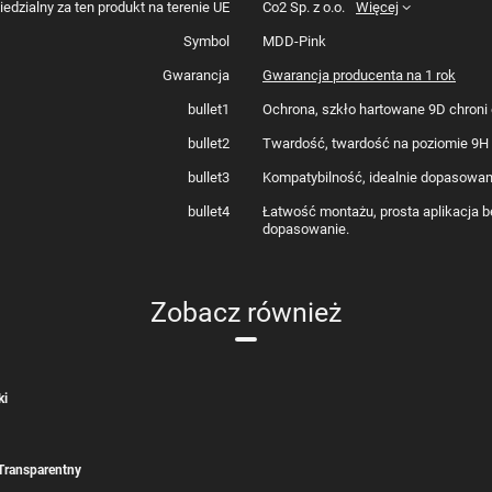
dzialny za ten produkt na terenie UE
Co2 Sp. z o.o.
Więcej
Symbol
MDD-Pink
Gwarancja
Gwarancja producenta na 1 rok
bullet1
Ochrona, szkło hartowane 9D chroni 
bullet2
Twardość, twardość na poziomie 9H
bullet3
Kompatybilność, idealnie dopasowa
bullet4
Łatwość montażu, prosta aplikacja b
dopasowanie.
Zobacz również
ki
Transparentny