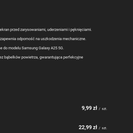
ekran przed zarysowaniami, uderzeniami i pęknięciami.
 zapewnia odporność na uszkodzenia mechaniczne.
ne do modelu Samsung Galaxy A25 5G.
ez bąbelków powietrza, gwarantująca perfekcyjne
9,99 zł
/
szt.
22,99 zł
/
szt.