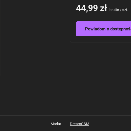
44,99 zł
brutto
/
szt.
Powiadom o dostępnoś
Marka
DreamGSM