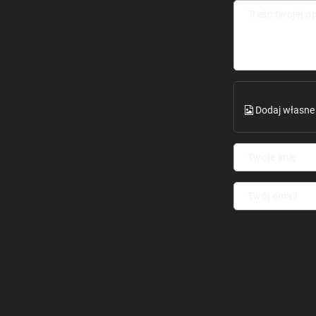
Treść twojej op
Dodaj własne 
Twoje imię
Twój email