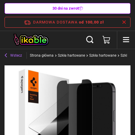
30 dni na zwrot
📦
DARMOWA DOSTAWA
od 100,00 zł
Wstecz
Strona główna
Szkła hartowane
Szkła hartowane
Szkła ha