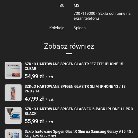
- Ochrona prywatności
BC
MS
- Nie wpływa na funkcjonalność dotyku
- Wymiary: 142x67mm
7007119000 - Szkła ochronne na
ekran telefonu
ZESTAW ZAWIERA:
1 x Szkło Spigen Glas.TR Privacy
Kolekcja
Spigen
1 x Zestaw instalacyjny
Zobacz również
SZKŁO HARTOWANE SPIGEN GLAS.TR ”EZ FIT” IPHONE 15
CLEAR
54,99 zł
/
szt.
SZKŁO HARTOWANE SPIGEN GLAS.TR SLIM IPHONE 13 / 13
PRO / 14
47,99 zł
/
szt.
SZKŁO HARTOWANE SPIGEN GLASS FC 2-PACK IPHONE 11 PRO
BLACK
55,99 zł
/
szt.
Szkło hartowane Spigen Glas.tR Slim na Samsung Galaxy A15 4G /
5G / A25 5G - 2 szt.