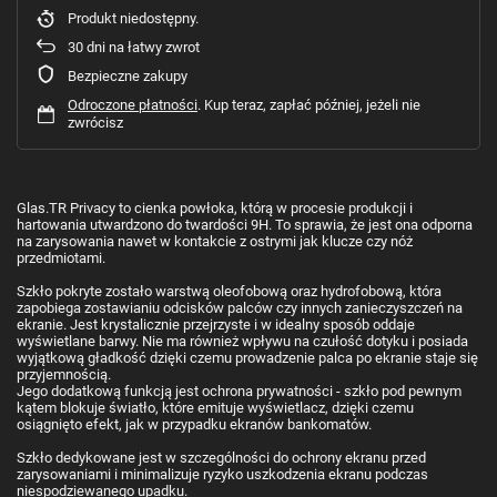
Produkt niedostępny
30
dni na łatwy zwrot
Bezpieczne zakupy
Odroczone płatności
. Kup teraz, zapłać później, jeżeli nie
zwrócisz
Glas.TR Privacy to cienka powłoka, którą w procesie produkcji i
hartowania utwardzono do twardości 9H. To sprawia, że jest ona odporna
na zarysowania nawet w kontakcie z ostrymi jak klucze czy nóż
przedmiotami.
Szkło pokryte zostało warstwą oleofobową oraz hydrofobową, która
zapobiega zostawianiu odcisków palców czy innych zanieczyszczeń na
ekranie. Jest krystalicznie przejrzyste i w idealny sposób oddaje
wyświetlane barwy. Nie ma również wpływu na czułość dotyku i posiada
wyjątkową gładkość dzięki czemu prowadzenie palca po ekranie staje się
przyjemnością.
Jego dodatkową funkcją jest ochrona prywatności - szkło pod pewnym
kątem blokuje światło, które emituje wyświetlacz, dzięki czemu
osiągnięto efekt, jak w przypadku ekranów bankomatów.
Szkło dedykowane jest w szczególności do ochrony ekranu przed
zarysowaniami i minimalizuje ryzyko uszkodzenia ekranu podczas
niespodziewanego upadku.